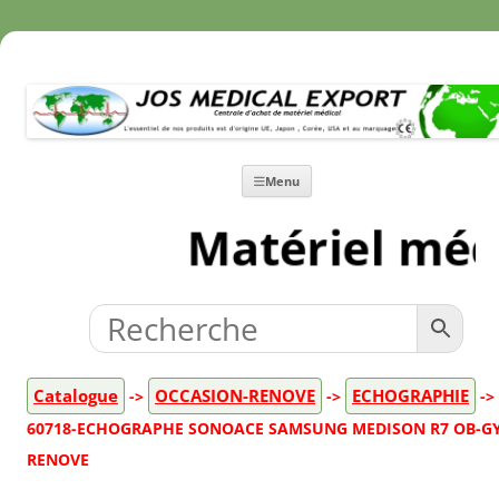
Aller
Menu
au
contenu
Matériel méd
Catalogue
OCCASION-RENOVE
ECHOGRAPHIE
->
->
->
60718-ECHOGRAPHE SONOACE SAMSUNG MEDISON R7 OB-G
RENOVE