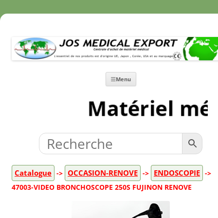
Aller
Menu
au
contenu
Matériel méd
Catalogue
OCCASION-RENOVE
ENDOSCOPIE
->
->
->
47003-VIDEO BRONCHOSCOPE 250S FUJINON RENOVE